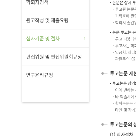
학회지검색
• 논문은 상시 투
- 투고된 논문
- 기획호에 관
원고작성 및 제출요령
- 학회지 출간일
• 논문 투고는 
심사기준 및 절차
- 투고 내용:
- 투고자는 학회
- 입금처: 하나
편집위원 및 편집위원회규정
- 관련문의: 0
투고논문 제
연구윤리규정
• 투고논문 장기
- 이에 반하
- 타 학술지에
- 학위논문은
- 타인 및 자
투고논문의 
(1) 심사절차