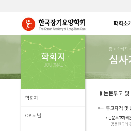
학회소
홈
학회지
>
학회지
심사
JOURNAL
논문투고 및
학회지
투고자격 및 
OA 저널
• 논문투고자격은
- 공동연구의 