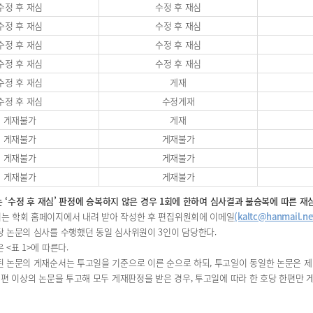
수정 후 재심
수정 후 재심
수정 후 재심
수정 후 재심
수정 후 재심
수정 후 재심
수정 후 재심
수정 후 재심
수정 후 재심
게재
수정 후 재심
수정게재
게재불가
게재
게재불가
게재불가
게재불가
게재불가
게재불가
게재불가
또는 ‘수정 후 재심’ 판정에 승복하지 않은 경우 1회에 한하여 심사결과 불승복에 따른 
서는 학회 홈페이지에서 내려 받아 작성한 후 편집위원회에 이메일
(kaltc@hanmail.ne
당 논문의 심사를 수행했던 동일 심사위원이 3인이 담당한다.
 <표 1>에 따른다.
된 논문의 게재순서는 투고일을 기준으로 이른 순으로 하되, 투고일이 동일한 논문은 제
두 편 이상의 논문을 투고해 모두 게재판정을 받은 경우, 투고일에 따라 한 호당 한편만 