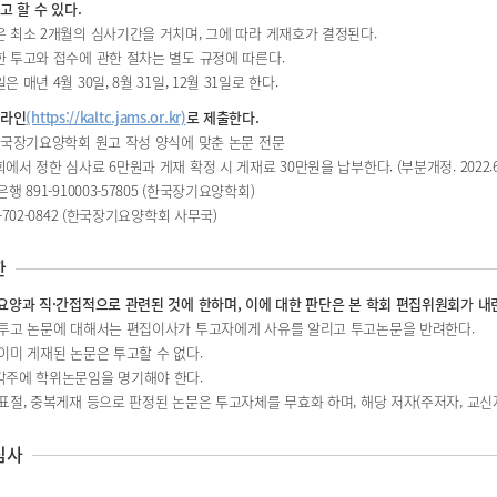
고 할 수 있다.
은 최소 2개월의 심사기간을 거치며, 그에 따라 게재호가 결정된다.
한 투고와 접수에 관한 절차는 별도 규정에 따른다.
은 매년 4월 30일, 8월 31일, 12월 31일로 한다.
온라인
(https://kaltc.jams.or.kr)
로 제출한다.
 한국장기요양학회 원고 작성 양식에 맞춘 논문 전문
에서 정한 심사료 6만원과 게재 확정 시 게재료 30만원을 납부한다. (부분개정. 2022.6.
은행 891-910003-57805 (한국장기요양학회)
2-702-0842 (한국장기요양학회 사무국)
한
요양과 직·간접적으로 관련된 것에 한하며, 이에 대한 판단은 본 학회 편집위원회가 내
는 투고 논문에 대해서는 편집이사가 투고자에게 사유를 알리고 투고논문을 반려한다.
 이미 게재된 논문은 투고할 수 없다.
 각주에 학위논문임을 명기해야 한다.
기표절, 중복게재 등으로 판정된 논문은 투고자체를 무효화 하며, 해당 저자(주저자, 교신
심사