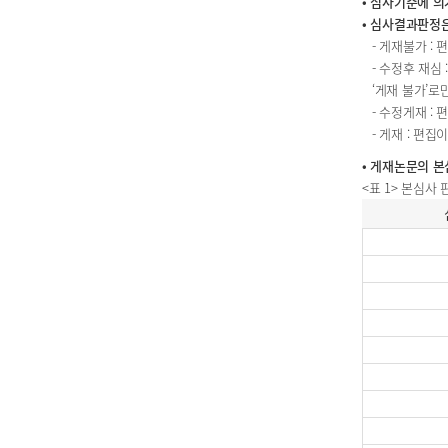
• 심사기준에 의
• 심사결과판정은
- 게재불가 :
- 수정후 재심
‘게재 불가’로만
- 수정게재 
- 게재 : 편
• 게재논문의 본
<표 1> 본심사
본심사 판정기